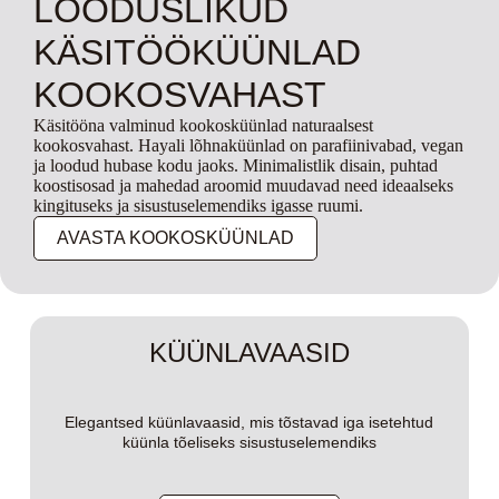
LOODUSLIKUD
KÄSITÖÖKÜÜNLAD
KOOKOSVAHAST
Käsitööna valminud kookosküünlad naturaalsest
kookosvahast. Hayali lõhnaküünlad on parafiinivabad, vegan
ja loodud hubase kodu jaoks. Minimalistlik disain, puhtad
koostisosad ja mahedad aroomid muudavad need ideaalseks
kingituseks ja sisustuselemendiks igasse ruumi.
AVASTA KOOKOSKÜÜNLAD
KÜÜNLAVAASID
Elegantsed küünlavaasid, mis tõstavad iga isetehtud
küünla tõeliseks sisustuselemendiks