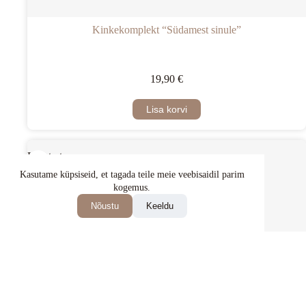
Kinkekomplekt “Südamest sinule”
19,90
€
Lisa korvi
Laost otsas
Kasutame küpsiseid, et tagada teile meie veebisaidil parim
kogemus.
Nõustu
Keeldu