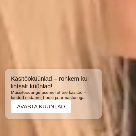
Käsitööküünlad – rohkem kui
lihtsalt küünlad!
Massitoodangu asemel ehtne käsitöö –
loodud südame, hoole ja armastusega.
AVASTA KÜÜNLAD